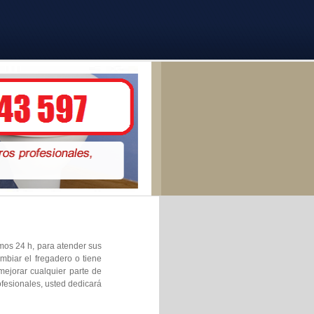
amos 24 h, para atender sus
mbiar el fregadero o tiene
mejorar cualquier parte de
ofesionales, usted dedicará