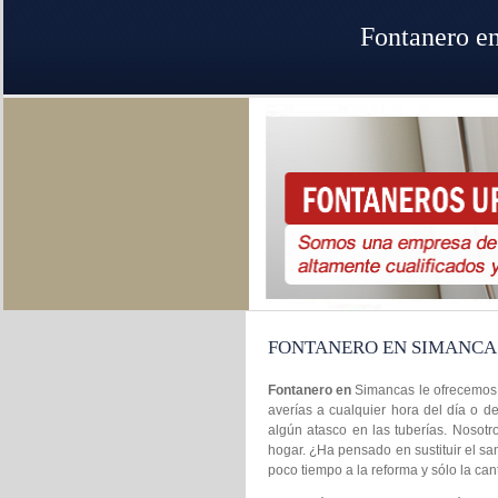
Fontanero e
FONTANERO EN SIMANCA
Fontanero en
Simancas le ofrecemos s
averías a cualquier hora del día o d
algún atasco en las tuberías. Nosot
hogar. ¿Ha pensado en sustituir el sa
poco tiempo a la reforma y sólo la can