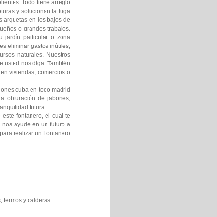
ientes. Todo tiene arreglo
turas y solucionan la fuga
s arquetas en los bajos de
queños o grandes trabajos,
 jardín particular o zona
 eliminar gastos inútiles,
rsos naturales. Nuestros
de usted nos diga. También
 en viviendas, comercios o
iones cuba en todo madrid
a obturación de jabones,
anquilidad futura.
este fontanero, el cual te
e nos ayude en un futuro a
 para realizar un Fontanero
, termos y calderas