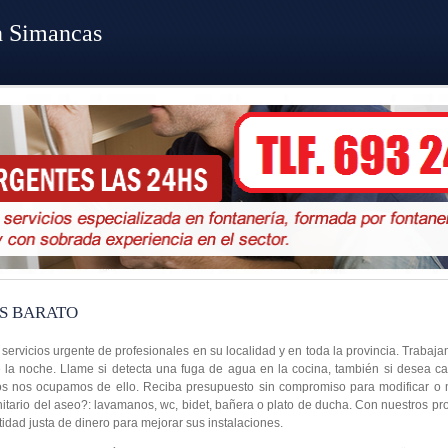
n Simancas
S BARATO
ervicios urgente de profesionales en su localidad y en toda la provincia. Trabaj
e la noche. Llame si detecta una fuga de agua en la cocina, también si desea ca
ros nos ocupamos de ello. Reciba presupuesto sin compromiso para modificar o 
nitario del aseo?: lavamanos, wc, bidet, bañera o plato de ducha. Con nuestros pr
tidad justa de dinero para mejorar sus instalaciones.