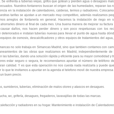
Se enfrenta a tuberías viejas, grifos que gotean y pierden agua o desagües malol
adecuados. Nuestros fontaneros buscan el origen de las humedades, reparan las ro
cia en la instalación de calentadores, calderas, termos y radiadores. Colocamo
Nuestras tarifas se ajustan a un mercado muy competitivo, además realizamos pe
os arreglos de fontanería en general. Hacemos la instalación de riego en su
horrarles dinero al final de cada mes. Una buena manera de mejorar su factura es
ausar daños, nos hacen perder dinero y son poco respetuosas con los recu
y deteriorados e instalan tuberías nuevas para llevar el punto de agua hasta dón
equipos de osmosis, descalcificadores y otros equipos de tratamientos del agua,
imancas no solo trabaja en Simancas Madrid, sino que tambien contamos con cam
aneamientos de las obras que realizamos en Madrid, independientemente de l
an las tuberías, dando una solución rápida y eficiente para su mayor comodidad y tr
ieres estar seguro o segura, te recomendamos apuntar el número de teléfono de 
gran calidad. Y es que esta operación no nos cuesta nada realizarla y puede qu
r lo que te invitamos a apuntar en la agenda el telefono movil de nuestra empresa
un buen precio.
s, sumideros, tuberias, eliminación de malos olores y atascos en desagues.
ucha, wc, grifería, desagues, fregaderos, lavavajillas de todas las marcas.
 calefacción y radiadores en su hogar. Mantenimiento e instalación de Calentadores