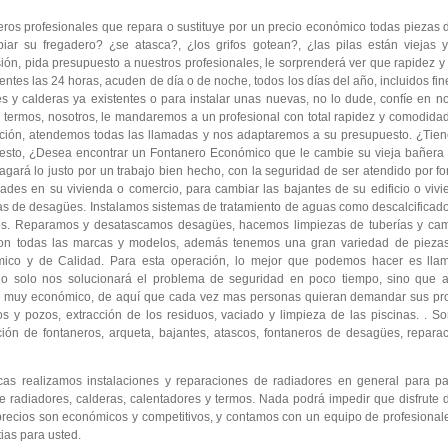
os profesionales que repara o sustituye por un precio económico todas piezas de 
iar su fregadero? ¿se atasca?, ¿los grifos gotean?, ¿las pilas están vieja
ión, pida presupuesto a nuestros profesionales, le sorprenderá ver que rapidez y
ntes las 24 horas, acuden de día o de noche, todos los días del año, incluidos fin
s y calderas ya existentes o para instalar unas nuevas, no lo dude, confíe en no
y termos, nosotros, le mandaremos a un profesional con total rapidez y comodidad
ión, atendemos todas las llamadas y nos adaptaremos a su presupuesto. ¿Tiene
esto, ¿Desea encontrar un Fontanero Económico que le cambie su vieja bañera 
agará lo justo por un trabajo bien hecho, con la seguridad de ser atendido por f
es en su vivienda o comercio, para cambiar las bajantes de su edificio o vivie
evas de desagües. Instalamos sistemas de tratamiento de aguas como descalcifica
jos. Reparamos y desatascamos desagües, hacemos limpiezas de tuberías y cam
on todas las marcas y modelos, además tenemos una gran variedad de piezas 
mico y de Calidad. Para esta operación, lo mejor que podemos hacer es lla
 no solo nos solucionará el problema de seguridad en poco tiempo, sino que 
te muy económico, de aquí que cada vez mas personas quieran demandar sus pro
os y pozos, extracción de los residuos, vaciado y limpieza de las piscinas. .
ción de fontaneros, arqueta, bajantes, atascos, fontaneros de desagües, repara
as realizamos instalaciones y reparaciones de radiadores en general para pa
 radiadores, calderas, calentadores y termos. Nada podrá impedir que disfrute d
precios son económicos y competitivos, y contamos con un equipo de profesional
ias para usted.