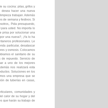
su cocina: pilas, grifos y
s y desea hacer una nueva
 limpieza trabajan. Además
es de semana y festivos. Si
sotros,. Pida presupuesto,
 para usted. No importa lo
 prisa por solucionar una
por una nueva?, ¡Ya lo ha
ontaneros profesionales. Le
nda particular, desatascar
dores y osmosis. Colocamos
biamos el sanitario de su
de repuesto. Servicio de
mar a uno de los mejores
además nos realizará esta
ductos. Soluciones en los
 Somos una empresa que se
ción de tuberías en casas,
rticulares, comunidades y
el calor de su hogar y del
es que harán su trabajo de