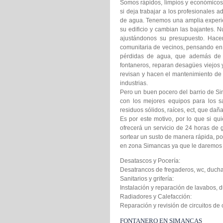
Somos rápidos, limpios y económicos. 
si deja trabajar a los profesionales 
de agua. Tenemos una amplia experien
su edificio y cambian las bajantes. 
ajustándonos su presupuesto. Hacem
comunitaria de vecinos, pensando en a
pérdidas de agua, que además de c
fontaneros, reparan desagües viejos 
revisan y hacen el mantenimiento de 
industrias.
Pero un buen pocero del barrio de S
con los mejores equipos para los s
residuos sólidos, raíces, ect, que dañ
Es por este motivo, por lo que si qu
ofrecerá un servicio de 24 horas de 
sortear un susto de manera rápida, po
en zona Simancas ya que le daremos 
Desatascos y Pocería:
Desatrancos de fregaderos, wc, ducha
Sanitarios y grifería:
Instalación y reparación de lavabos, d
Radiadores y Calefacción:
Reparación y revisión de circuitos de
FONTANERO EN SIMANCAS