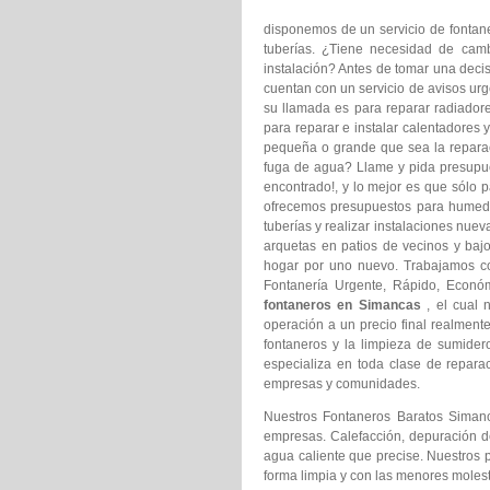
disponemos de un servicio de fontaner
tuberías. ¿Tiene necesidad de camb
instalación? Antes de tomar una decis
cuentan con un servicio de avisos urge
su llamada es para reparar radiadore
para reparar e instalar calentadores 
pequeña o grande que sea la reparac
fuga de agua? Llame y pida presupu
encontrado!, y lo mejor es que sólo p
ofrecemos presupuestos para humedad
tuberías y realizar instalaciones nu
arquetas en patios de vecinos y ba
hogar por uno nuevo. Trabajamos c
Fontanería Urgente, Rápido, Econó
fontaneros en Simancas
, el cual
operación a un precio final realmen
fontaneros y la limpieza de sumider
especializa en toda clase de repara
empresas y comunidades.
Nuestros Fontaneros Baratos Simanc
empresas. Calefacción, depuración de
agua caliente que precise. Nuestros 
forma limpia y con las menores molest