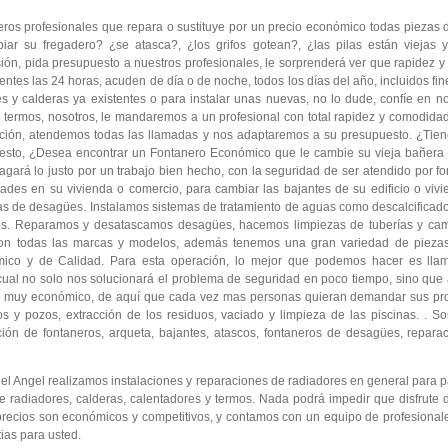
os profesionales que repara o sustituye por un precio económico todas piezas de 
iar su fregadero? ¿se atasca?, ¿los grifos gotean?, ¿las pilas están vieja
ión, pida presupuesto a nuestros profesionales, le sorprenderá ver que rapidez y
ntes las 24 horas, acuden de día o de noche, todos los días del año, incluidos fin
s y calderas ya existentes o para instalar unas nuevas, no lo dude, confíe en no
y termos, nosotros, le mandaremos a un profesional con total rapidez y comodidad
ión, atendemos todas las llamadas y nos adaptaremos a su presupuesto. ¿Tiene
esto, ¿Desea encontrar un Fontanero Económico que le cambie su vieja bañera 
agará lo justo por un trabajo bien hecho, con la seguridad de ser atendido por f
es en su vivienda o comercio, para cambiar las bajantes de su edificio o vivie
evas de desagües. Instalamos sistemas de tratamiento de aguas como descalcifica
jos. Reparamos y desatascamos desagües, hacemos limpiezas de tuberías y cam
on todas las marcas y modelos, además tenemos una gran variedad de piezas 
mico y de Calidad. Para esta operación, lo mejor que podemos hacer es lla
 cual no solo nos solucionará el problema de seguridad en poco tiempo, sino que
te muy económico, de aquí que cada vez mas personas quieran demandar sus pro
os y pozos, extracción de los residuos, vaciado y limpieza de las piscinas. .
ción de fontaneros, arqueta, bajantes, atascos, fontaneros de desagües, repara
el Angel realizamos instalaciones y reparaciones de radiadores en general para p
 radiadores, calderas, calentadores y termos. Nada podrá impedir que disfrute d
precios son económicos y competitivos, y contamos con un equipo de profesional
ias para usted.