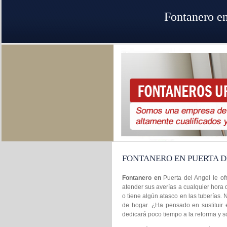
Fontanero en
FONTANERO EN PUERTA D
Fontanero en
Puerta del Angel le of
atender sus averías a cualquier hora 
o tiene algún atasco en las tuberías.
de hogar. ¿Ha pensado en sustituir 
dedicará poco tiempo a la reforma y só