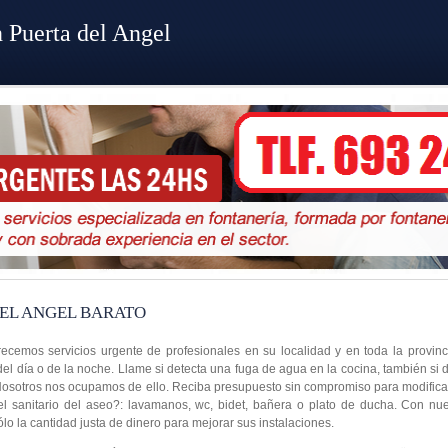
 Puerta del Angel
EL ANGEL BARATO
recemos servicios urgente de profesionales en su localidad y en toda la provin
del día o de la noche. Llame si detecta una fuga de agua en la cocina, también si
 Nosotros nos ocupamos de ello. Reciba presupuesto sin compromiso para modificar
el sanitario del aseo?: lavamanos, wc, bidet, bañera o plato de ducha. Con nue
lo la cantidad justa de dinero para mejorar sus instalaciones.