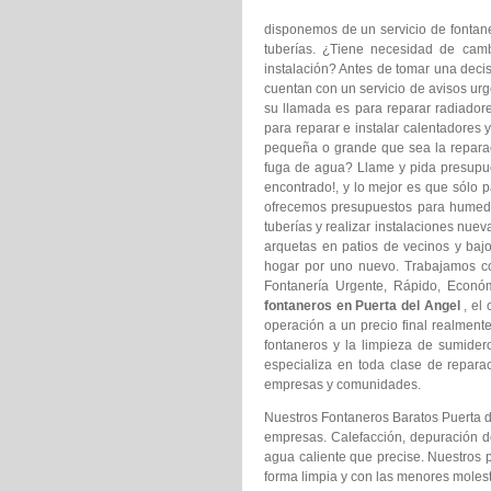
disponemos de un servicio de fontaner
tuberías. ¿Tiene necesidad de camb
instalación? Antes de tomar una decis
cuentan con un servicio de avisos urge
su llamada es para reparar radiadore
para reparar e instalar calentadores 
pequeña o grande que sea la reparac
fuga de agua? Llame y pida presupu
encontrado!, y lo mejor es que sólo p
ofrecemos presupuestos para humedad
tuberías y realizar instalaciones nu
arquetas en patios de vecinos y ba
hogar por uno nuevo. Trabajamos c
Fontanería Urgente, Rápido, Econó
fontaneros en Puerta del Angel
, el
operación a un precio final realmen
fontaneros y la limpieza de sumider
especializa en toda clase de repara
empresas y comunidades.
Nuestros Fontaneros Baratos Puerta d
empresas. Calefacción, depuración de
agua caliente que precise. Nuestros 
forma limpia y con las menores molest