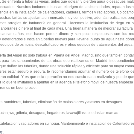
Se enfrenta a tuberías viejas, grifos que gotean y pierden agua o desagües malol
adecuados. Nuestros fontaneros buscan el origen de las humedades, reparan las ro
cia en la instalación de calentadores, calderas, termos y radiadores. Colocamo
Nuestras tarifas se ajustan a un mercado muy competitivo, además realizamos pe
os arreglos de fontanería en general. Hacemos la instalación de riego en su
horrarles dinero al final de cada mes. Una buena manera de mejorar su factura es
ausar daños, nos hacen perder dinero y son poco respetuosas con los recu
y deteriorados e instalan tuberías nuevas para llevar el punto de agua hasta dón
equipos de osmosis, descalcificadores y otros equipos de tratamientos del agua,
erta del Angel no solo trabaja en Puerta del Angel Madrid, sino que tambien con
s para los saneamientos de las obras que realizamos en Madrid, independiente
, que dañan las tuberías, dando una solución rápida y eficiente para su mayor comod
ieres estar seguro o segura, te recomendamos apuntar el número de teléfono de 
gran calidad. Y es que esta operación no nos cuesta nada realizarla y puede qu
r lo que te invitamos a apuntar en la agenda el telefono movil de nuestra empresa
aremos un buen precio.
s, sumideros, tuberias, eliminación de malos olores y atascos en desagues.
ucha, wc, grifería, desagues, fregaderos, lavavajillas de todas las marcas.
 calefacción y radiadores en su hogar. Mantenimiento e instalación de Calentadores
EL