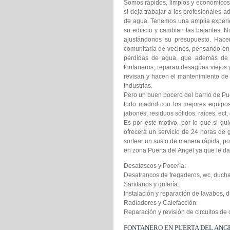
Somos rápidos, limpios y económicos. 
si deja trabajar a los profesionales 
de agua. Tenemos una amplia experien
su edificio y cambian las bajantes. 
ajustándonos su presupuesto. Hacem
comunitaria de vecinos, pensando en a
pérdidas de agua, que además de c
fontaneros, reparan desagües viejos 
revisan y hacen el mantenimiento de 
industrias.
Pero un buen pocero del barrio de Pu
todo madrid con los mejores equipo
jabones, residuos sólidos, raíces, ect
Es por este motivo, por lo que si qu
ofrecerá un servicio de 24 horas de 
sortear un susto de manera rápida, po
en zona Puerta del Angel ya que le d
Desatascos y Pocería:
Desatrancos de fregaderos, wc, ducha
Sanitarios y grifería:
Instalación y reparación de lavabos, d
Radiadores y Calefacción:
Reparación y revisión de circuitos de
FONTANERO EN PUERTA DEL ANG