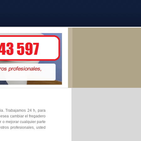
cia. Trabajamos 24 h, para
 desea cambiar el fregadero
 o mejorar cualquier parte
stros profesionales, usted