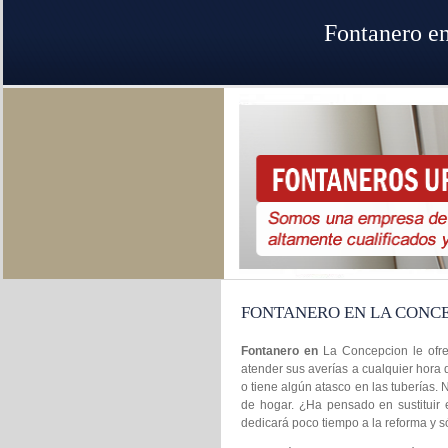
Fontanero e
FONTANERO EN LA CONC
Fontanero en
La Concepcion le ofre
atender sus averías a cualquier hora 
o tiene algún atasco en las tuberías.
de hogar. ¿Ha pensado en sustituir 
dedicará poco tiempo a la reforma y só