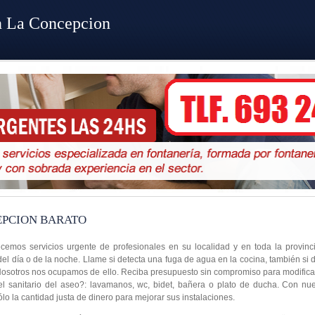
n La Concepcion
EPCION BARATO
cemos servicios urgente de profesionales en su localidad y en toda la provinc
del día o de la noche. Llame si detecta una fuga de agua en la cocina, también si
 Nosotros nos ocupamos de ello. Reciba presupuesto sin compromiso para modificar
el sanitario del aseo?: lavamanos, wc, bidet, bañera o plato de ducha. Con nue
lo la cantidad justa de dinero para mejorar sus instalaciones.