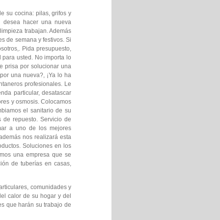
su cocina: pilas, grifos y
s y desea hacer una nueva
 limpieza trabajan. Además
es de semana y festivos. Si
sotros,. Pida presupuesto,
 para usted. No importa lo
 prisa por solucionar una
por una nueva?, ¡Ya lo ha
ontaneros profesionales. Le
nda particular, desatascar
dores y osmosis. Colocamos
biamos el sanitario de su
de repuesto. Servicio de
mar a uno de los mejores
 además nos realizará esta
ductos. Soluciones en los
 Somos una empresa que se
ción de tuberías en casas,
articulares, comunidades y
el calor de su hogar y del
es que harán su trabajo de