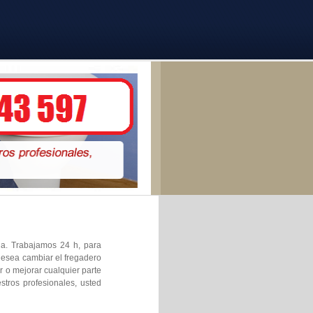
ia. Trabajamos 24 h, para
 desea cambiar el fregadero
 o mejorar cualquier parte
stros profesionales, usted