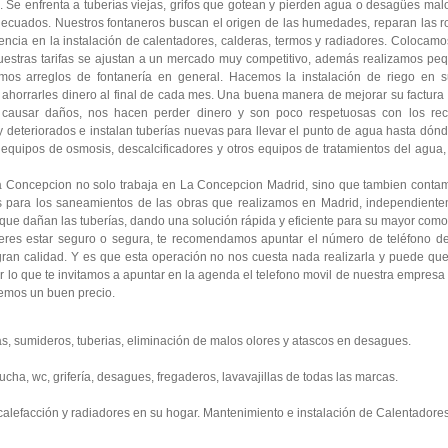
Se enfrenta a tuberías viejas, grifos que gotean y pierden agua o desagües malol
adecuados. Nuestros fontaneros buscan el origen de las humedades, reparan las ro
cia en la instalación de calentadores, calderas, termos y radiadores. Colocamo
Nuestras tarifas se ajustan a un mercado muy competitivo, además realizamos pe
os arreglos de fontanería en general. Hacemos la instalación de riego en su
horrarles dinero al final de cada mes. Una buena manera de mejorar su factura es
ausar daños, nos hacen perder dinero y son poco respetuosas con los recu
y deteriorados e instalan tuberías nuevas para llevar el punto de agua hasta dón
equipos de osmosis, descalcificadores y otros equipos de tratamientos del agua,
La Concepcion no solo trabaja en La Concepcion Madrid, sino que tambien cont
s para los saneamientos de las obras que realizamos en Madrid, independiente
, que dañan las tuberías, dando una solución rápida y eficiente para su mayor comod
ieres estar seguro o segura, te recomendamos apuntar el número de teléfono de 
gran calidad. Y es que esta operación no nos cuesta nada realizarla y puede qu
r lo que te invitamos a apuntar en la agenda el telefono movil de nuestra empresa
emos un buen precio.
s, sumideros, tuberias, eliminación de malos olores y atascos en desagues.
ucha, wc, grifería, desagues, fregaderos, lavavajillas de todas las marcas.
 calefacción y radiadores en su hogar. Mantenimiento e instalación de Calentadores