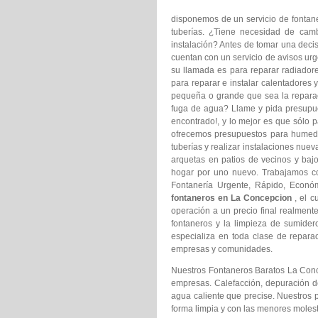
disponemos de un servicio de fontaner
tuberías. ¿Tiene necesidad de camb
instalación? Antes de tomar una decis
cuentan con un servicio de avisos urge
su llamada es para reparar radiadore
para reparar e instalar calentadores 
pequeña o grande que sea la reparac
fuga de agua? Llame y pida presupu
encontrado!, y lo mejor es que sólo p
ofrecemos presupuestos para humedad
tuberías y realizar instalaciones nu
arquetas en patios de vecinos y ba
hogar por uno nuevo. Trabajamos c
Fontanería Urgente, Rápido, Econó
fontaneros en La Concepcion
, el 
operación a un precio final realmen
fontaneros y la limpieza de sumider
especializa en toda clase de repara
empresas y comunidades.
Nuestros Fontaneros Baratos La Conc
empresas. Calefacción, depuración de
agua caliente que precise. Nuestros 
forma limpia y con las menores molest