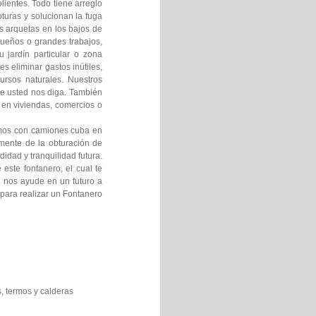
ientes. Todo tiene arreglo
turas y solucionan la fuga
s arquetas en los bajos de
queños o grandes trabajos,
 jardín particular o zona
 eliminar gastos inútiles,
rsos naturales. Nuestros
de usted nos diga. También
 en viviendas, comercios o
amos con camiones cuba en
mente de la obturación de
idad y tranquilidad futura.
este fontanero, el cual te
e nos ayude en un futuro a
 para realizar un Fontanero
, termos y calderas