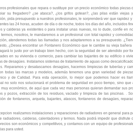
os profesionales que repara o sustituye por un precio económico todas piezas de 
iar su fregadero? ¿se atasca?, ¿los grifos gotean?, ¿las pilas están vieja
ión, pida presupuesto a nuestros profesionales, le sorprenderá ver que rapidez y
ntes las 24 horas, acuden de día o de noche, todos los días del año, incluidos fin
s y calderas ya existentes o para instalar unas nuevas, no lo dude, confíe en no
y termos, nosotros, le mandaremos a un profesional con total rapidez y comodidad
ión, atendemos todas las llamadas y nos adaptaremos a su presupuesto. ¿Tiene
esto, ¿Desea encontrar un Fontanero Económico que le cambie su vieja bañera 
agará lo justo por un trabajo bien hecho, con la seguridad de ser atendido por f
es en su vivienda o comercio, para cambiar las bajantes de su edificio o vivie
evas de desagües. Instalamos sistemas de tratamiento de aguas como descalcifica
jos. Reparamos y desatascamos desagües, hacemos limpiezas de tuberías y cam
on todas las marcas y modelos, además tenemos una gran variedad de piezas 
mico y de Calidad. Para esta operación, lo mejor que podemos hacer es lla
cual no solo nos solucionará el problema de seguridad en poco tiempo, sino que
te muy económico, de aquí que cada vez mas personas quieran demandar sus pro
os y pozos, extracción de los residuos, vaciado y limpieza de las piscinas. .
ción de fontaneros, arqueta, bajantes, atascos, fontaneros de desagües, repara
epcion realizamos instalaciones y reparaciones de radiadores en general para p
 radiadores, calderas, calentadores y termos. Nada podrá impedir que disfrute d
precios son económicos y competitivos, y contamos con un equipo de profesional
ias para usted.