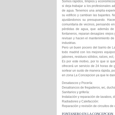
Somos rápidos, limpios y económicos. 
si deja trabajar a los profesionales 
de agua. Tenemos una amplia experien
su edificio y cambian las bajantes. 
ajustándonos su presupuesto. Hacem
comunitaria de vecinos, pensando en a
pérdidas de agua, que además de c
fontaneros, reparan desagües viejos 
revisan y hacen el mantenimiento de 
industrias.
Pero un buen pocero del barrio de 
todo madrid con los mejores equipo
jabones, residuos sólidos, raíces, ect
Es por este motivo, por lo que si qu
ofrecerá un servicio de 24 horas de 
sortear un susto de manera rápida, po
en zona La Concepcion ya que le dar
Desatascos y Pocería:
Desatrancos de fregaderos, wc, ducha
Sanitarios y grifería:
Instalación y reparación de lavabos, d
Radiadores y Calefacción:
Reparación y revisión de circuitos de
FONTANERO EN LA CONCEPCION